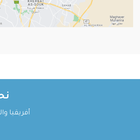
نح
أفريقيا وا