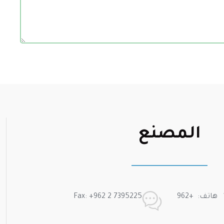
المصنع
موبايل: +962 79 777 2 191 هاتف: +962
Fax: +962 2 7395225