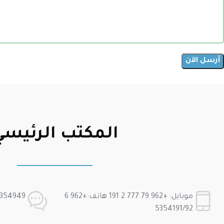
المكتب الرئيسي
موبايل: +962 79 777 2 191 هاتف:+962 6
Fax: +962 6 5354949
5354191/92