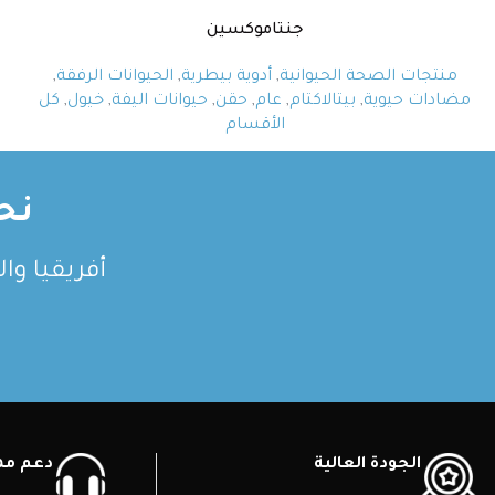
جنتاموكسين
منتجات الصحة الحيوانية
,
أدوية بيطرية
,
الحيوانات الرفقة
,
مضادات حيوية
,
بيتالاكتام
,
عام
,
حقن
,
حيوانات اليفة
,
خيول
,
كل
الأقسام
نح
أفريقيا وا
الجودة العالية
دعم ممي