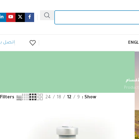
اتصل بن
ENGL
أقسام
24
18
12
9
Show
Filters