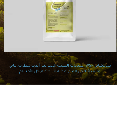
أمبيسين
بيتالاكتام
,
WSP
,
منتجات الصحة الحيوانية
,
أدوية بيطرية
,
عام
,
بودرة ذائبة في الماء
,
مضادات حيوية
,
كل الأقسام