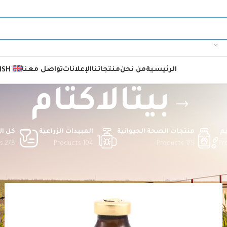
الرئيسية
من نحن
منتجاتنا
الإعلانات
تواصل معنا
ISH
بيتالاكتام
م
منتجات الصحة الحيوانية
المبيدات الزراعية
كل ال
278 Products
104 Products
175 Products
اكتام