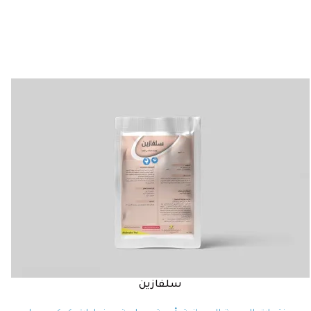
سلفازين