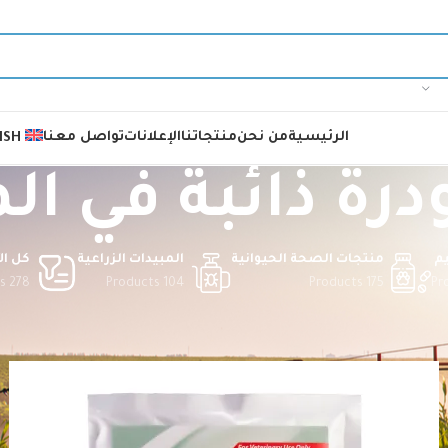
الرئيسية
من نحن
منتجاتنا
الإعلانات
تواصل معنا
ISH
درة ذائبة في ال
م
منتجات الصحة الحيوانية
المبيدات الزراعية
كل ال
278 Products
104 Products
175 Products
ودرة ذائبة في الماء