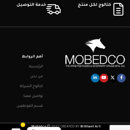
كتالوج لكل منتج
خدمة التوصيل
أهم الروابط
الرئيسية
من نحن
كتالوج الشركة
تواصل معنا
قسم الموظفين
1
.
Mobidco
2022 CREATED BY
Brilliant Art