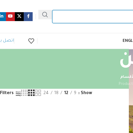
اتصل بن
ENGL
ن
أقسام
24
18
12
9
Show
Filters