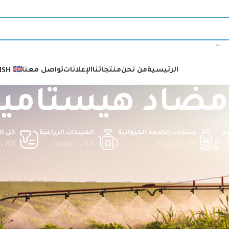
الرئيسية
من نحن
منتجاتنا
الإعلانات
تواصل معنا
ISH
مضاد هيستامي
م
منتجات الصحة الحيوانية
المبيدات الزراعية
كل ال
278 Products
104 Products
175 Products
د هيستامين