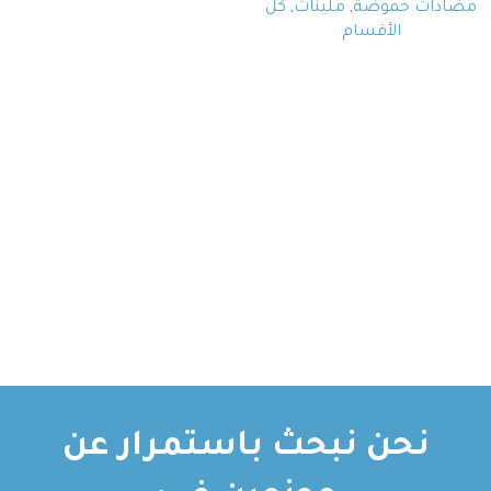
مضادات حموضة
,
ملينات
,
كل
الأقسام
نحن نبحث باستمرار عن