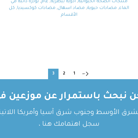
منتجات الصحة الحيوانية
,
أدوية بيطرية
,
عام
,
بودرة ذائبة في
الماء
,
مضادات حيوية
,
مضاد اسهال
,
مضادات كوكسيديا
,
كل
الأقسام
3
2
1
←
ن نبحث باستمرار عن موزعين في
لشرق الأوسط وجنوب شرق آسيا وأمريكا اللاتيني
سجل اهتمامك هنا ،