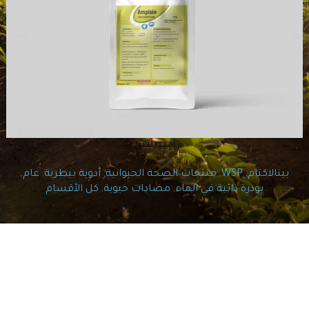
أمبيسين
بيتالاكتام
,
WSP
,
منتجات الصحة الحيوانية
,
أدوية بيطرية
,
عام
,
بودرة ذائبة في الماء
,
مضادات حيوية
,
كل الأقسام