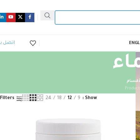
اتصل بن
ENGL
ماء
أقسام
24
18
12
9
Show
Filters