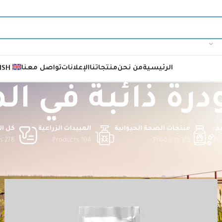
الرئيسية
من نحن
منتجاتنا
الإعلانات
تواصل معنا
ISH
درة ذائبة في ال
م
منتجات الصحة الحيوانية
المبيدات الزراعية
كل ال
278 Products
104 Products
175 Products
ودرة ذائبة في الماء
الصفحة 3