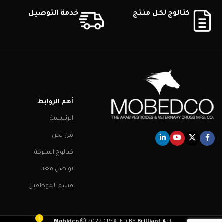
كتالوج لكل منتج
خدمة التوصيل
أهم الروابط
الرئيسية
من نحن
كتالوج الشركة
تواصل معنا
قسم الموظفين
1
.
Mobidco
2022 CREATED BY
Brilliant Art