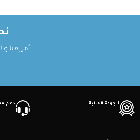
وصف قصير وصف قصير وصف قصير
نح
أفريقيا وا
الجودة العالية
دعم ممي