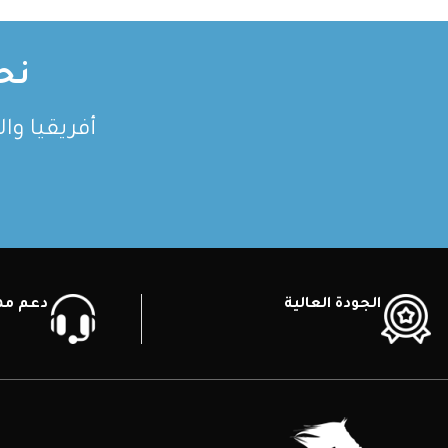
نح
أفريقيا وا
الجودة العالية
دعم ممي