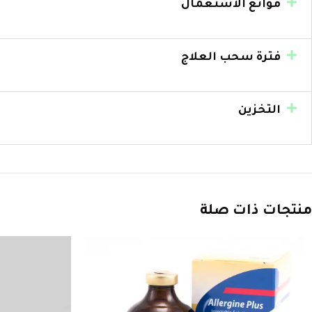
موانع الاستعمال
فترة سحب العلاج
التخزين
منتجات ذات صلة