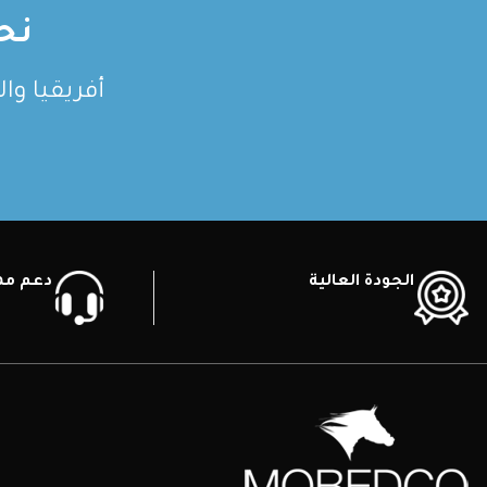
نح
أفريقيا وا
الجودة العالية
دعم ممي