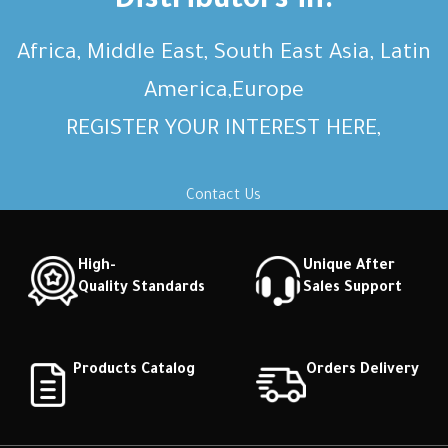
Distributors in:
Africa, Middle East, South East Asia, Latin
America,Europe
REGISTER YOUR INTEREST HERE,
Contact Us
High-
Unique After
Quality Standards
Sales Support
Products Catalog
Orders Delivery