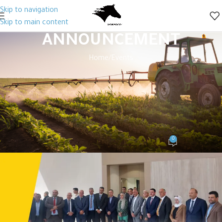
Skip to navigation
Skip to main content
ANNOUNCEMENT
Home
Events
EVENTS
,
MOBEDCO NEWS
,
NEWS
مبيدكو تستقبل وزير الصناعة والتجارة
والتموين في زيارة رسمية لمدينة
الحسن الصناعية
0
mobedco Editor
On August 6, 2025